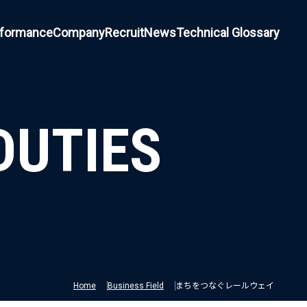
rformance
Company
Recruit
News
Technical Glossary
DUTIES
Home
Business Field
まちをつなぐレールウェイ